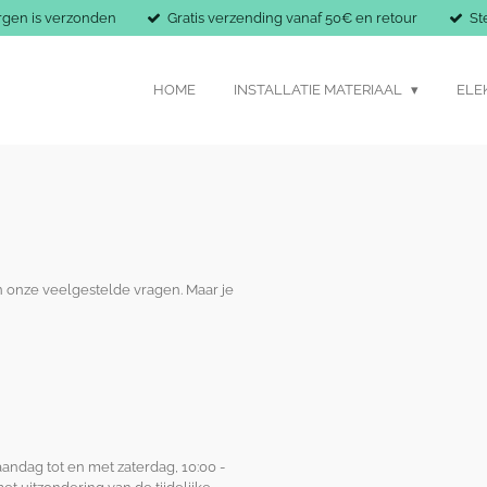
rgen is verzonden
Gratis verzending vanaf 50€ en retour
St
HOME
INSTALLATIE MATERIAAL
ELE
n onze veelgestelde vragen.
Maar je
andag tot en met zaterdag, 10:00 -