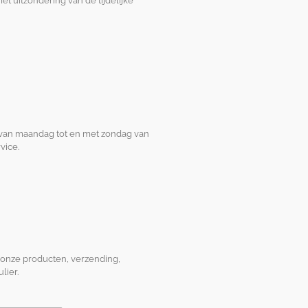
met uitzondering van de tijdelijke
 van maandag tot en met zondag van
vice.
r onze producten, verzending,
lier.