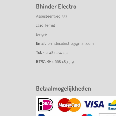
Bhinder Electro
Assesteenweg 333
1740 Ternat
België
Email:
bhinder.electro@gmail.com
Tel:
+32 487 154 152
BTW:
BE 0668.483.319
Betaalmogelijkheden