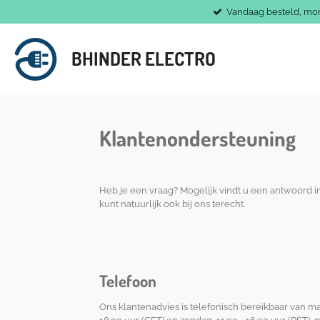
Vandaag besteld, mo
Ga
direct
naar
BHINDER ELECTRO
de
hoofdinhoud
Klantenondersteuning
Heb je een vraag?
Mogelijk vindt u een antwoord i
kunt natuurlijk ook bij ons terecht.
Telefoon
Ons klantenadvies is telefonisch bereikbaar van ma