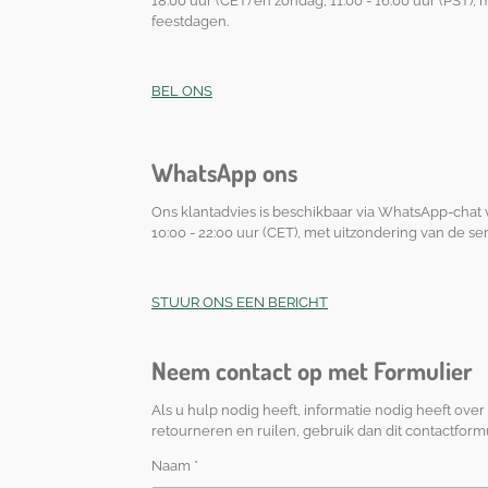
18:00 uur (CET) en zondag, 11:00 - 16:00 uur (PST), 
feestdagen.
BEL ONS
WhatsApp ons
Ons klantadvies is beschikbaar via WhatsApp-chat
10:00 - 22:00 uur (CET), met uitzondering van de ser
STUUR ONS EEN BERICHT
Neem contact op met Formulier
Als u hulp nodig heeft, informatie nodig heeft ove
retourneren en ruilen, gebruik dan dit contactformu
Naam *