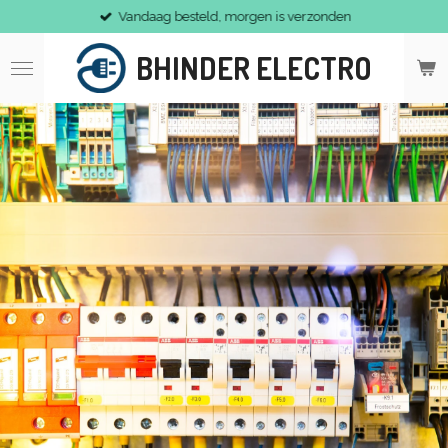
Vandaag besteld, morgen is verzonden
Ga
direct
naar
BHINDER ELECTRO
de
hoofdinhoud