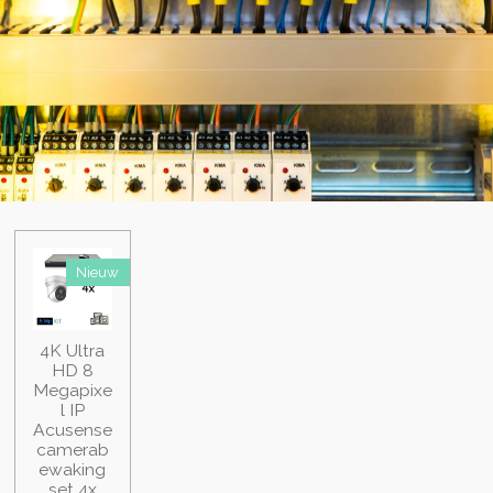
Nieuw
4K Ultra
HD 8
Megapixe
l IP
Acusense
camerab
ewaking
set 4x