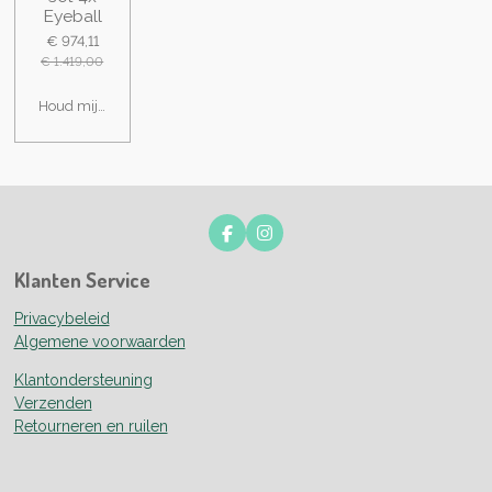
Eyeball
€ 974,11
€ 1.419,00
Houd mij op de hoogte
F
I
a
n
c
s
Klanten Service
e
t
b
a
Privacybeleid
o
g
o
r
Algemene voorwaarden
k
a
m
Klantondersteuning
Verzenden
Retourneren en ruilen